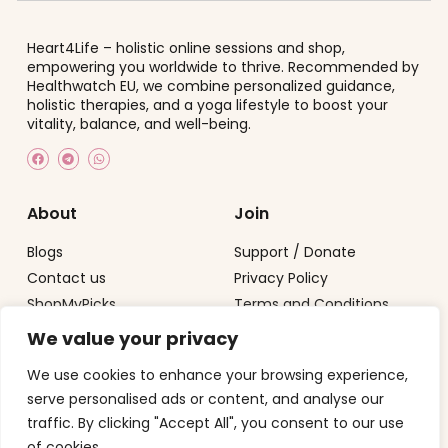
Heart4Life – holistic online sessions and shop,
empowering you worldwide to thrive.
Recommended by
Healthwatch EU
, we combine personalized guidance,
holistic therapies, and a yoga lifestyle to boost your
vitality, balance, and well-being.
About
Join
Blogs
Support / Donate
Contact us
Privacy Policy
ShopMyPicks
Terms and Conditions
We value your privacy
Contact
We use cookies to enhance your browsing experience,
info@heart4life.nl
serve personalised ads or content, and analyse our
+31615469201
traffic. By clicking "Accept All", you consent to our use
of cookies.