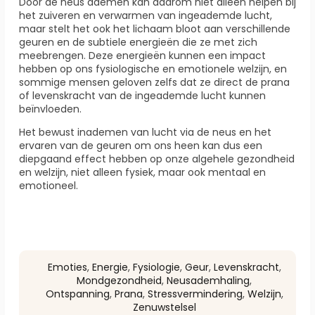
Door de neus ademen kan daarom niet alleen helpen bij
het zuiveren en verwarmen van ingeademde lucht,
maar stelt het ook het lichaam bloot aan verschillende
geuren en de subtiele energieën die ze met zich
meebrengen. Deze energieën kunnen een impact
hebben op ons fysiologische en emotionele welzijn, en
sommige mensen geloven zelfs dat ze direct de prana
of levenskracht van de ingeademde lucht kunnen
beïnvloeden.
Het bewust inademen van lucht via de neus en het
ervaren van de geuren om ons heen kan dus een
diepgaand effect hebben op onze algehele gezondheid
en welzijn, niet alleen fysiek, maar ook mentaal en
emotioneel.
Emoties
,
Energie
,
Fysiologie
,
Geur
,
Levenskracht
,
Mondgezondheid
,
Neusademhaling
,
Ontspanning
,
Prana
,
Stressvermindering
,
Welzijn
,
Zenuwstelsel