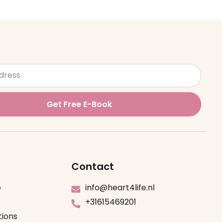
Get Free E-Book
Contact
e
info@heart4life.nl
+31615469201
tions