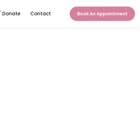
/ Donate
Contact
Book An Appointment