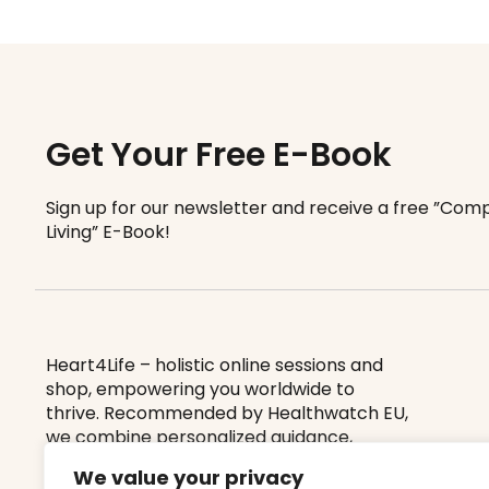
Get Your Free E-Book
Sign up for our newsletter and receive a free ”Comp
Living” E-Book!
Heart4Life – holistic online sessions and
shop, empowering you worldwide to
thrive.
Recommended by Healthwatch EU
,
we combine personalized guidance,
holistic therapies, and a yoga lifestyle to
We value your privacy
boost your vitality, balance, and well-